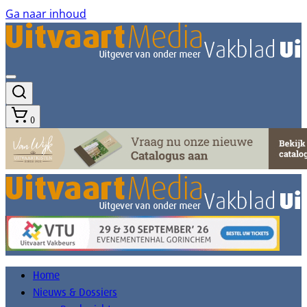
Ga naar inhoud
0
Home
Nieuws & Dossiers