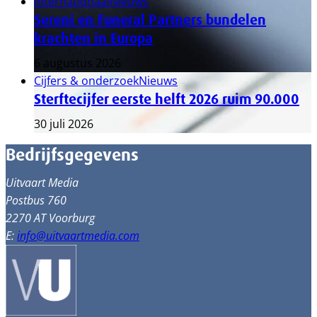
Internationaal
Nieuws
Sereni en Funeral Partners bundelen
krachten in Europa
6 augustus 2026
Cijfers & onderzoek
Nieuws
Sterftecijfer eerste helft 2026 ruim 90.000
30 juli 2026
Bedrijfsgegevens
Uitvaart Media
Postbus 760
2270 AT Voorburg
E:
info@uitvaartmedia.com