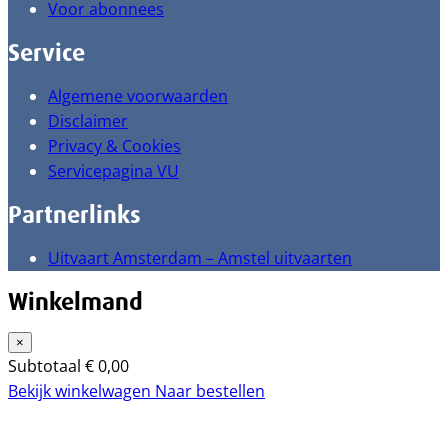
Voor abonnees
Service
Algemene voorwaarden
Disclaimer
Privacy & Cookies
Servicepagina VU
Partnerlinks
Uitvaart Amsterdam – Amstel uitvaarten
Winkelmand
×
Subtotaal
€
0,00
Bekijk winkelwagen
Naar bestellen