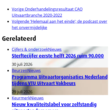
Vorige
Onderhandelingsresultaat CAO
Uitvaartbranche 2020-2022
Volgende
‘Helemaal aan het einde’; de podcast over
het onvermijdelijke
Gerelateerd
Cijfers & onderzoek
Nieuws
Sterftecijfer eerste helft 2026 ruim 90.000
30 juli 2026
Beurzen
Nieuws
Programma Uitvaartorganisaties Nederland
tijdens VTU Uitvaart Vakbeurs
29 juli 2026
Keurmerk
Nieuws
Nieuw kwaliteitslabel voor zelfstandig