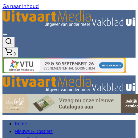
Ga naar inhoud
0
Home
Nieuws & Dossiers