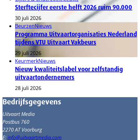
Sterftecijfer eerste helft 2026 ruim 90.000
30 juli 2026
Beurzen
Nieuws
Programma Uitvaartorganisaties Nederland
tijdens VTU Uitvaart Vakbeurs
29 juli 2026
Keurmerk
Nieuws
Nieuw kwaliteitslabel voor zelfstandig
uitvaartondernemers
28 juli 2026
Bedrijfsgegevens
Uitvaart Media
Postbus 760
2270 AT Voorburg
E:
info@uitvaartmedia.com