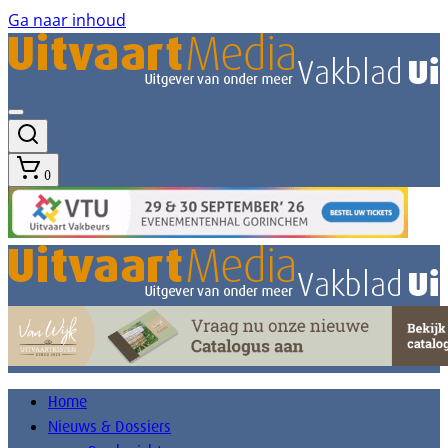
Ga naar inhoud
0
Home
Nieuws & Dossiers