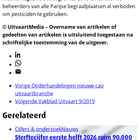
beheerders van alle Parijse begraafplaatsen al verboden
om pesticiden te gebruiken.
© UitvaartMedia – Overname van artikelen of
gedeelten van artikelen is uitsluitend toegestaan na
schriftelijke toestemming van de uitgever.
Linkedin
Whatsapp
Email
Vorige
Onderhandelingen nieuwe cao
uitvaartbranche
Volgende
Vakblad Uitvaart 9/2019
Gerelateerd
Cijfers & onderzoek
Nieuws
Sterftecijfer eerste helft 2026 ruim 90.000