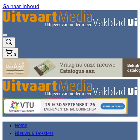
Ga naar inhoud
0
Home
Nieuws & Dossiers