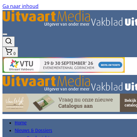
Ga naar inhoud
0
Home
Nieuws & Dossiers