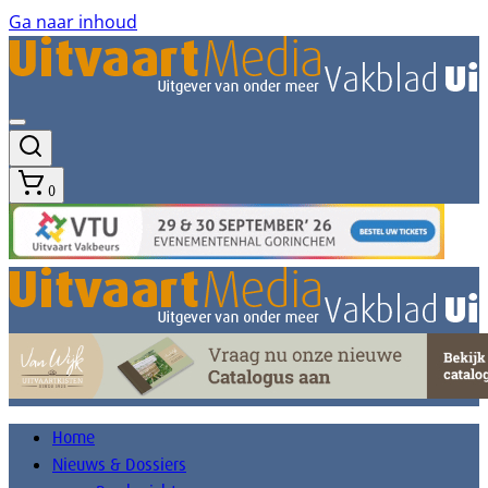
Ga naar inhoud
0
Home
Nieuws & Dossiers