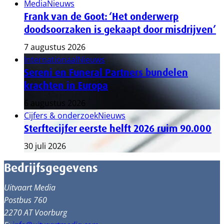
Media
Nieuws
Frank van de Goot: ‘Het onderwerp
doodsoorzaken is gekaapt door misdrijven’
7 augustus 2026
Internationaal
Nieuws
Sereni en Funeral Partners bundelen
krachten in Europa
6 augustus 2026
Cijfers & onderzoek
Nieuws
Sterftecijfer eerste helft 2026 ruim 90.000
30 juli 2026
Bedrijfsgegevens
Uitvaart Media
Postbus 760
2270 AT Voorburg