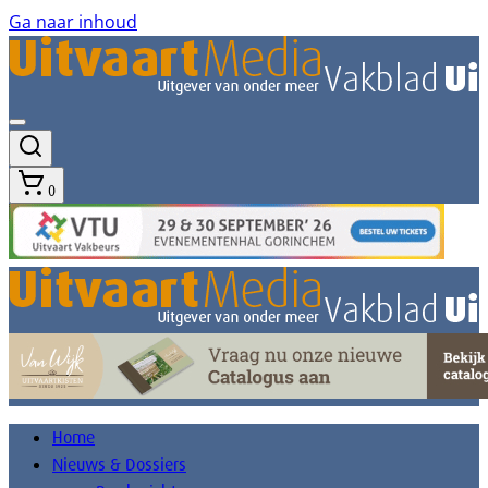
Ga naar inhoud
0
Home
Nieuws & Dossiers