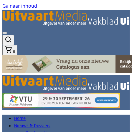
Ga naar inhoud
0
Home
Nieuws & Dossiers