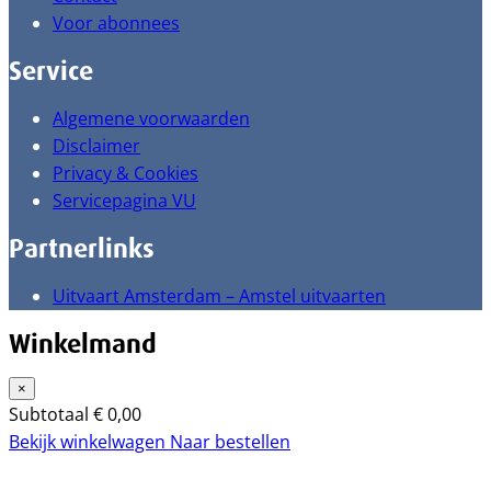
Voor abonnees
Service
Algemene voorwaarden
Disclaimer
Privacy & Cookies
Servicepagina VU
Partnerlinks
Uitvaart Amsterdam – Amstel uitvaarten
Winkelmand
×
Subtotaal
€
0,00
Bekijk winkelwagen
Naar bestellen