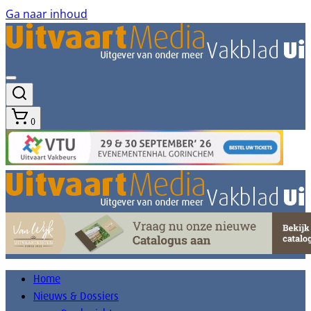
Ga naar inhoud
0
Home
Nieuws & Dossiers