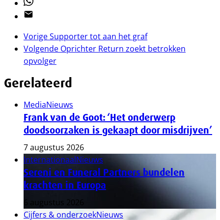
Whatsapp
Email
Vorige
Supporter tot aan het graf
Volgende
Oprichter Return zoekt betrokken
opvolger
Gerelateerd
Media
Nieuws
Frank van de Goot: ‘Het onderwerp
doodsoorzaken is gekaapt door misdrijven’
7 augustus 2026
Internationaal
Nieuws
Sereni en Funeral Partners bundelen
krachten in Europa
6 augustus 2026
Cijfers & onderzoek
Nieuws