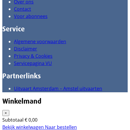
Over ons
Contact
Voor abonnees
Service
Algemene voorwaarden
Disclaimer
Privacy & Cookies
Servicepagina VU
Partnerlinks
Uitvaart Amsterdam – Amstel uitvaarten
Winkelmand
×
Subtotaal
€
0,00
Bekijk winkelwagen
Naar bestellen