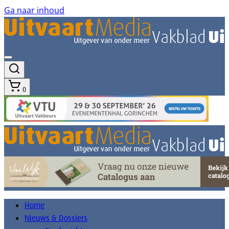
Ga naar inhoud
0
Home
Nieuws & Dossiers