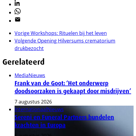
Linkedin
Whatsapp
Email
Vorige
Workshops: Rituelen bij het leven
Volgende
Opening Hilversums crematorium
drukbezocht
Gerelateerd
Media
Nieuws
Frank van de Goot: ‘Het onderwerp
doodsoorzaken is gekaapt door misdrijven’
7 augustus 2026
Internationaal
Nieuws
Sereni en Funeral Partners bundelen
krachten in Europa
6 augustus 2026