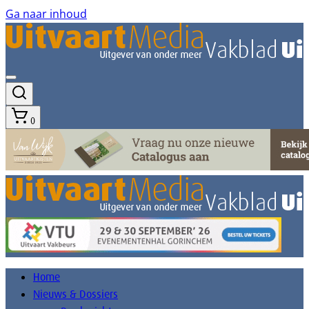
Ga naar inhoud
0
Home
Nieuws & Dossiers