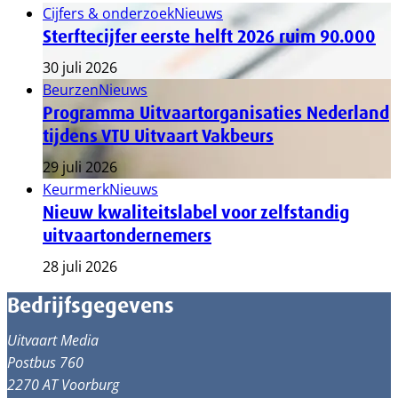
Cijfers & onderzoek
Nieuws
Sterftecijfer eerste helft 2026 ruim 90.000
30 juli 2026
Beurzen
Nieuws
Programma Uitvaartorganisaties Nederland
tijdens VTU Uitvaart Vakbeurs
29 juli 2026
Keurmerk
Nieuws
Nieuw kwaliteitslabel voor zelfstandig
uitvaartondernemers
28 juli 2026
Bedrijfsgegevens
Uitvaart Media
Postbus 760
2270 AT Voorburg