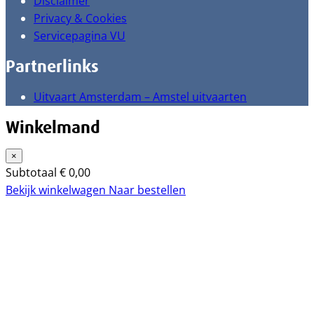
Disclaimer
Privacy & Cookies
Servicepagina VU
Partnerlinks
Uitvaart Amsterdam – Amstel uitvaarten
Winkelmand
×
Subtotaal
€
0,00
Bekijk winkelwagen
Naar bestellen