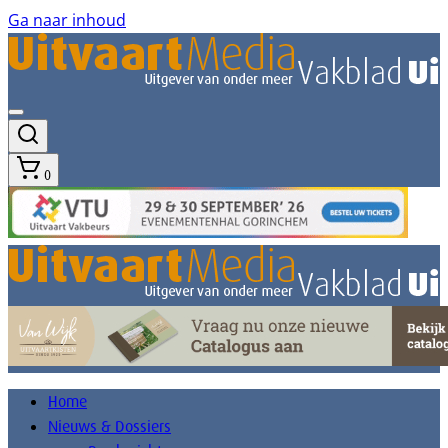
Ga naar inhoud
0
Home
Nieuws & Dossiers