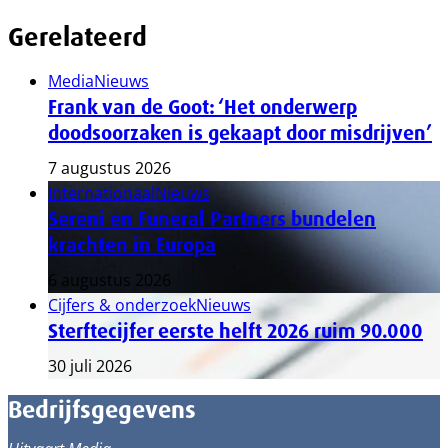
Gerelateerd
Media
Nieuws
Frank van de Goot: ‘Het onderwerp
doodsoorzaken is gekaapt door misdrijven’
7 augustus 2026
Internationaal
Nieuws
Sereni en Funeral Partners bundelen
krachten in Europa
6 augustus 2026
Cijfers & onderzoek
Nieuws
Sterftecijfer eerste helft 2026 ruim 90.000
30 juli 2026
Bedrijfsgegevens