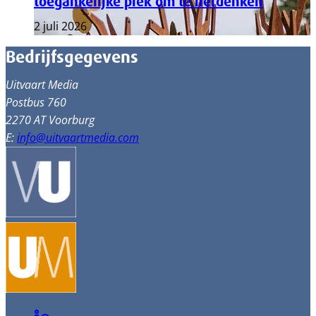
toegankelijke plek om te herdenken
2 juli 2026
Bedrijfsgegevens
Uitvaart Media
Postbus 760
2270 AT Voorburg
E:
info@uitvaartmedia.com