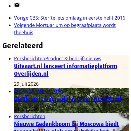
Email
Vorige
CBS: Sterfte iets omlaag in eerste helft 2016
Volgende
Mortuarium op begraafplaats wordt
theehuis
Gerelateerd
Persberichten
Product & bedrijfsnieuws
Uitvaart.nl lanceert informatieplatform
Overlijden.nl
29 juli 2026
In beeld
Persberichten
De kleinste begraafplaats van Nederland
24 juli 2026
Persberichten
Nieuwe Gedenkboom bij Moscowa biedt