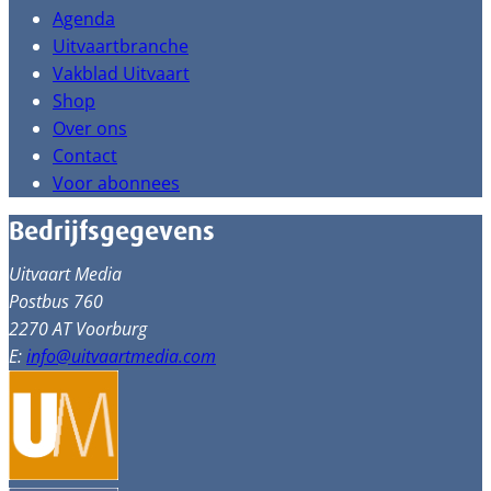
Agenda
Uitvaartbranche
Vakblad Uitvaart
Shop
Over ons
Contact
Voor abonnees
Bedrijfsgegevens
Uitvaart Media
Postbus 760
2270 AT Voorburg
E:
info@uitvaartmedia.com