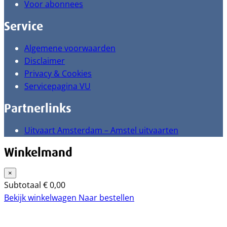
Voor abonnees
Service
Algemene voorwaarden
Disclaimer
Privacy & Cookies
Servicepagina VU
Partnerlinks
Uitvaart Amsterdam – Amstel uitvaarten
Winkelmand
×
Subtotaal
€
0,00
Bekijk winkelwagen
Naar bestellen