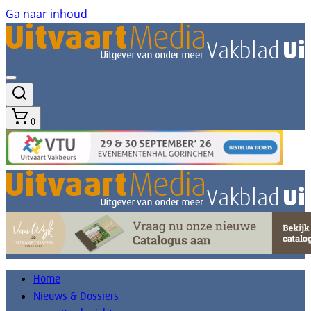
Ga naar inhoud
0
Home
Nieuws & Dossiers