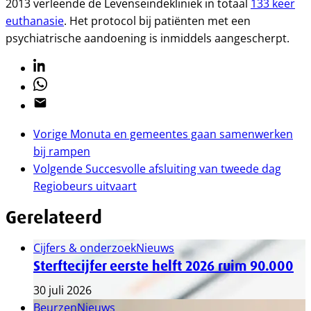
2013 verleende de Levenseindekliniek in totaal
133 keer
euthanasie
. Het protocol bij patiënten met een
psychiatrische aandoening is inmiddels aangescherpt.
Linkedin
Whatsapp
Email
Vorige
Monuta en gemeentes gaan samenwerken
bij rampen
Volgende
Succesvolle afsluiting van tweede dag
Regiobeurs uitvaart
Gerelateerd
Cijfers & onderzoek
Nieuws
Sterftecijfer eerste helft 2026 ruim 90.000
30 juli 2026
Beurzen
Nieuws