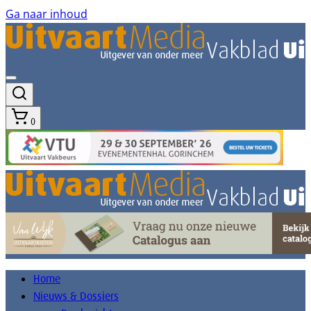
Ga naar inhoud
0
Home
Nieuws & Dossiers