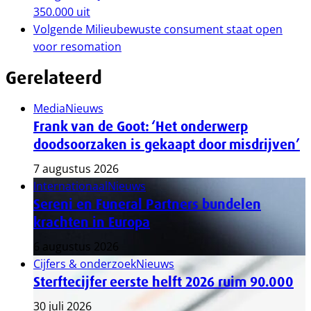
350.000 uit
Volgende
Milieubewuste consument staat open
voor resomation
Gerelateerd
Media
Nieuws
Frank van de Goot: ‘Het onderwerp
doodsoorzaken is gekaapt door misdrijven’
7 augustus 2026
Internationaal
Nieuws
Sereni en Funeral Partners bundelen
krachten in Europa
6 augustus 2026
Cijfers & onderzoek
Nieuws
Sterftecijfer eerste helft 2026 ruim 90.000
30 juli 2026