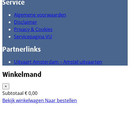
Service
Algemene voorwaarden
Disclaimer
Privacy & Cookies
Servicepagina VU
Partnerlinks
Uitvaart Amsterdam – Amstel uitvaarten
Winkelmand
×
Subtotaal
€
0,00
Bekijk winkelwagen
Naar bestellen