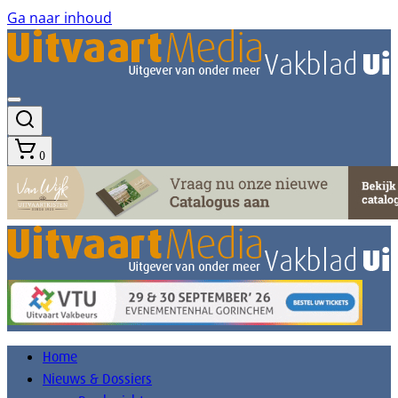
Ga naar inhoud
0
Home
Nieuws & Dossiers