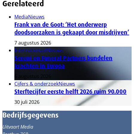
Gerelateerd
Media
Nieuws
Frank van de Goot: ‘Het onderwerp
doodsoorzaken is gekaapt door misdrijven’
7 augustus 2026
Internationaal
Nieuws
Sereni en Funeral Partners bundelen
krachten in Europa
6 augustus 2026
Cijfers & onderzoek
Nieuws
Sterftecijfer eerste helft 2026 ruim 90.000
30 juli 2026
Bedrijfsgegevens
Uitvaart Media