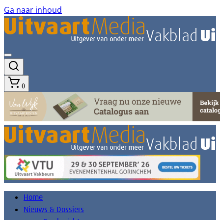
Ga naar inhoud
0
Home
Nieuws & Dossiers