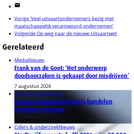
Email
Vorige
‘Veel uitvaartondernemers bezig met
maatschappelijk verantwoord ondernemen’
Volgende
Op weg naar de nieuwe Uitvaartwet
Gerelateerd
Media
Nieuws
Frank van de Goot: ‘Het onderwerp
doodsoorzaken is gekaapt door misdrijven’
7 augustus 2026
Internationaal
Nieuws
Sereni en Funeral Partners bundelen
krachten in Europa
6 augustus 2026
Cijfers & onderzoek
Nieuws