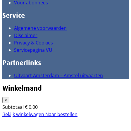
Voor abonnees
Service
Algemene voorwaarden
Disclaimer
Privacy & Cookies
Servicepagina VU
Partnerlinks
Uitvaart Amsterdam – Amstel uitvaarten
Winkelmand
×
Subtotaal
€
0,00
Bekijk winkelwagen
Naar bestellen