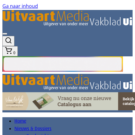
Ga naar inhoud
0
Home
Nieuws & Dossiers