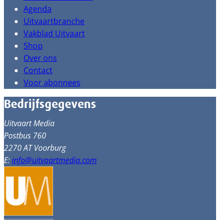
Agenda
Uitvaartbranche
Vakblad Uitvaart
Shop
Over ons
Contact
Voor abonnees
Bedrijfsgegevens
Uitvaart Media
Postbus 760
2270 AT Voorburg
E:
info@uitvaartmedia.com