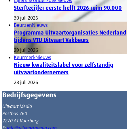
Cijfers & onderzoek
Nieuws
Sterftecijfer eerste helft 2026 ruim 90.000
30 juli 2026
Beurzen
Nieuws
Programma Uitvaartorganisaties Nederland
tijdens VTU Uitvaart Vakbeurs
29 juli 2026
Keurmerk
Nieuws
Nieuw kwaliteitslabel voor zelfstandig
uitvaartondernemers
28 juli 2026
Bedrijfsgegevens
Uitvaart Media
Postbus 760
2270 AT Voorburg
E:
info@uitvaartmedia.com