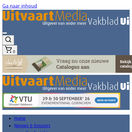
Ga naar inhoud
0
Home
Nieuws & Dossiers