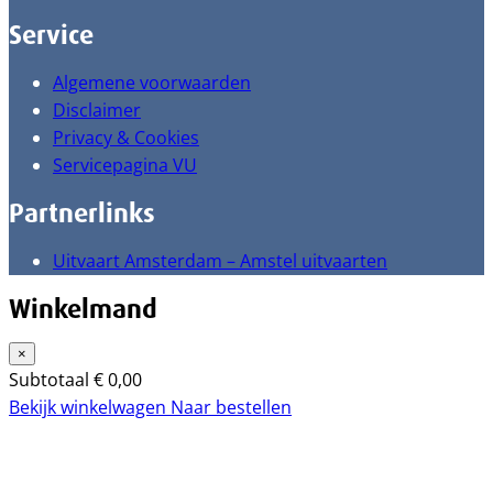
Service
Algemene voorwaarden
Disclaimer
Privacy & Cookies
Servicepagina VU
Partnerlinks
Uitvaart Amsterdam – Amstel uitvaarten
Winkelmand
×
Subtotaal
€
0,00
Bekijk winkelwagen
Naar bestellen