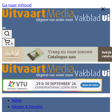
Ga naar inhoud
0
Home
Nieuws & Dossiers