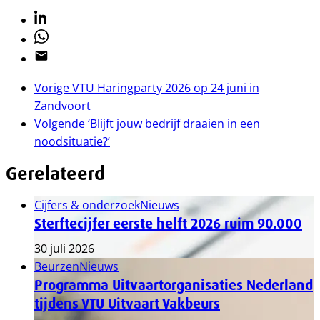
Linkedin
Whatsapp
Email
Vorige
VTU Haringparty 2026 op 24 juni in
Zandvoort
Volgende
‘Blijft jouw bedrijf draaien in een
noodsituatie?’
Gerelateerd
Cijfers & onderzoek
Nieuws
Sterftecijfer eerste helft 2026 ruim 90.000
30 juli 2026
Beurzen
Nieuws
Programma Uitvaartorganisaties Nederland
tijdens VTU Uitvaart Vakbeurs