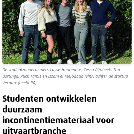
De student/ondernemers Lasse Houtenbos, Tessa Rijnbeek, Tim
Bottinga, Puck Tamis en Issam el Mejodoub (vlnr) achter de startup
Verdiax (beeld PR)
Studenten ontwikkelen
duurzaam
incontinentiemateriaal voor
uitvaartbranche