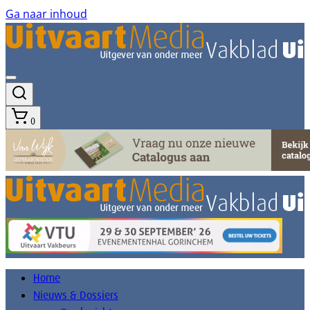
Ga naar inhoud
0
Home
Nieuws & Dossiers