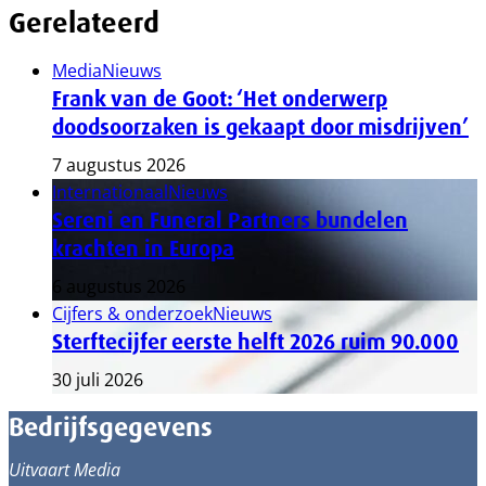
Gerelateerd
Media
Nieuws
Frank van de Goot: ‘Het onderwerp
doodsoorzaken is gekaapt door misdrijven’
7 augustus 2026
Internationaal
Nieuws
Sereni en Funeral Partners bundelen
krachten in Europa
6 augustus 2026
Cijfers & onderzoek
Nieuws
Sterftecijfer eerste helft 2026 ruim 90.000
30 juli 2026
Bedrijfsgegevens
Uitvaart Media