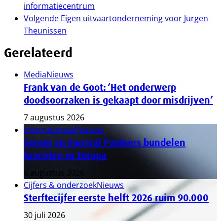
informatiecentrum
Volgende
Eigen uitvaartonderneming voor Jurgen
Theunissen
Gerelateerd
Media
Nieuws
Frank van de Goot: ‘Het onderwerp
doodsoorzaken is gekaapt door misdrijven’
7 augustus 2026
Internationaal
Nieuws
Sereni en Funeral Partners bundelen
krachten in Europa
6 augustus 2026
Cijfers & onderzoek
Nieuws
Sterftecijfer eerste helft 2026 ruim 90.000
30 juli 2026