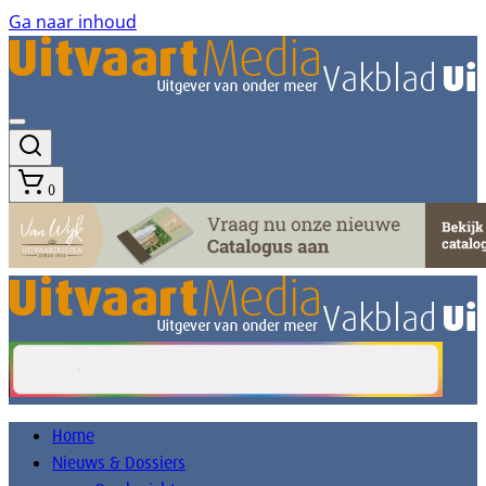
Ga naar inhoud
0
Home
Nieuws & Dossiers