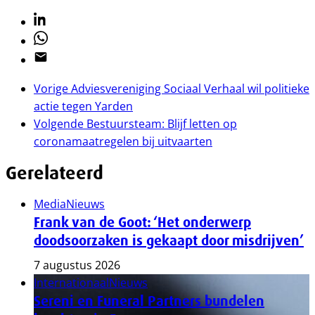
Linkedin
Whatsapp
Email
Vorige
Adviesvereniging Sociaal Verhaal wil politieke
actie tegen Yarden
Volgende
Bestuursteam: Blijf letten op
coronamaatregelen bij uitvaarten
Gerelateerd
Media
Nieuws
Frank van de Goot: ‘Het onderwerp
doodsoorzaken is gekaapt door misdrijven’
7 augustus 2026
Internationaal
Nieuws
Sereni en Funeral Partners bundelen