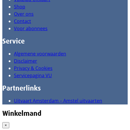
Shop
Over ons
Contact
Voor abonnees
Service
Algemene voorwaarden
Disclaimer
Privacy & Cookies
Servicepagina VU
Partnerlinks
Uitvaart Amsterdam – Amstel uitvaarten
Winkelmand
×