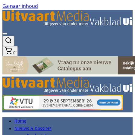
Ga naar inhoud
0
Home
Nieuws & Dossiers