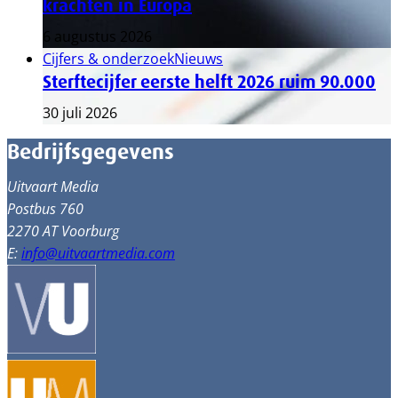
krachten in Europa
6 augustus 2026
Cijfers & onderzoek
Nieuws
Sterftecijfer eerste helft 2026 ruim 90.000
30 juli 2026
Bedrijfsgegevens
Uitvaart Media
Postbus 760
2270 AT Voorburg
E:
info@uitvaartmedia.com