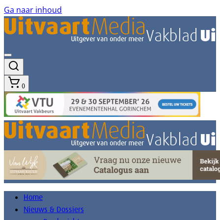
Ga naar inhoud
0
Home
Nieuws & Dossiers