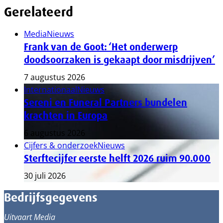
Gerelateerd
Media
Nieuws
Frank van de Goot: ‘Het onderwerp
doodsoorzaken is gekaapt door misdrijven’
7 augustus 2026
Internationaal
Nieuws
Sereni en Funeral Partners bundelen
krachten in Europa
6 augustus 2026
Cijfers & onderzoek
Nieuws
Sterftecijfer eerste helft 2026 ruim 90.000
30 juli 2026
Bedrijfsgegevens
Uitvaart Media