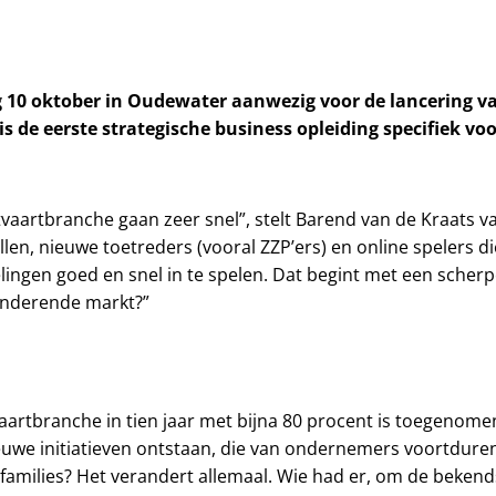
 10 oktober in Oudewater aanwezig voor de lancering v
is de eerste strategische business opleiding specifiek 
itvaartbranche gaan zeer snel”, stelt Barend van de Kraat
llen, nieuwe toetreders (vooral ZZP’ers) en online spelers
ingen goed en snel in te spelen. Dat begint met een scherpe
anderende markt?”
aartbranche in tien jaar met bijna 80 procent is toegenomen
nieuwe initiatieven ontstaan, die van ondernemers voortdu
an families? Het verandert allemaal. Wie had er, om de beke