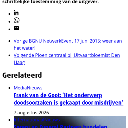
schriftelijke toestemming van de uitgever.
Linkedin
Whatsapp
Email
Vorige
BGNU NetwerkEvent 17 juni 2015: weer aan
het water!
Volgende
Pioen centraal bij Uitvaartbloemist Den
Haag
Gerelateerd
Media
Nieuws
Frank van de Goot: ‘Het onderwerp
doodsoorzaken is gekaapt door misdrijven’
7 augustus 2026
Internationaal
Nieuws
Sereni en Funeral Partners bundelen