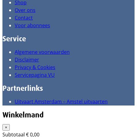
Shop
Over ons
Contact
Voor abonnees
Service
Algemene voorwaarden
Disclaimer
Privacy & Cookies
Servicepagina VU
Partnerlinks
Uitvaart Amsterdam – Amstel uitvaarten
Winkelmand
×
Subtotaal
€
0,00