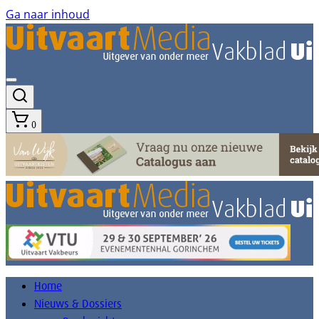
Ga naar inhoud
0
Home
Nieuws & Dossiers