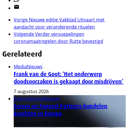
Email
Vorige
Nieuwe editie Vakblad Uitvaart met
aandacht voor veranderende rituelen
Volgende
Verder versoepelingen
coronamaatregelen door Rutte bevestigd
Gerelateerd
Media
Nieuws
Frank van de Goot: ‘Het onderwerp
doodsoorzaken is gekaapt door misdrijven’
7 augustus 2026
Internationaal
Nieuws
Sereni en Funeral Partners bundelen
krachten in Europa
6 augustus 2026