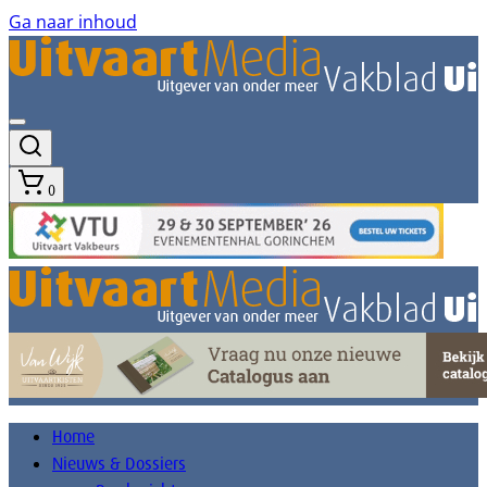
Ga naar inhoud
0
Home
Nieuws & Dossiers