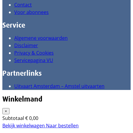
Contact
Voor abonnees
Service
Algemene voorwaarden
Disclaimer
Privacy & Cookies
Servicepagina VU
Partnerlinks
Uitvaart Amsterdam – Amstel uitvaarten
Winkelmand
×
Subtotaal
€
0,00
Bekijk winkelwagen
Naar bestellen