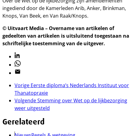
Over de Wet op de lijkbezorging zijn amendementen
ingediend door de Kamerleden Arib, Anker, Brinkman,
Knops, Van Beek, en Van Raak/Knops.
© Uitvaart Media – Overname van artikelen of
gedeelten van artikelen is uitsluitend toegestaan na
schriftelijke toestemming van de uitgever.
Linkedin
Whatsapp
Email
Vorige
Eerste diploma’s Nederlands Instituut voor
Thanatopraxie
Volgende
Stemming over Wet op de lijkbezorging
weer uitgesteld
Gerelateerd
Nieuws
Regels & wetgeving