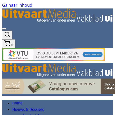
Ga naar inhoud
0
Home
Nieuws & Dossiers