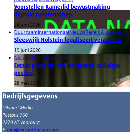
Voorstellen Kamerlid bewustmaking
digitale nalatenschap
24 juni 2026
Duurzaam
Internationaal
Nieuws
Regels & wetgeving
Sleeswijk Holstein legaliseert veraarden
19 juni 2026
Nieuws
Regels & wetgeving
Eerste proeven met resomeren in België
positief
28 mei 2026
Bedrijfsgegevens
Uitvaart Media
Postbus 760
2270 AT Voorburg
E:
info@uitvaartmedia.com