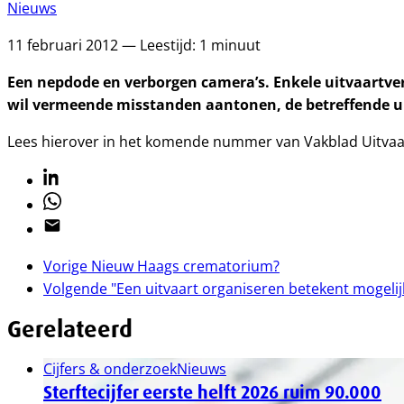
Nieuws
11 februari 2012 — Leestijd: 1 minuut
Een nepdode en verborgen camera’s. Enkele uitvaart
wil vermeende misstanden aantonen, de betreffende uitv
Lees hierover in het komende nummer van Vakblad Uitvaa
Linkedin
Whatsapp
Email
Vorige
Nieuw Haags crematorium?
Volgende
"Een uitvaart organiseren betekent mogeli
Gerelateerd
Cijfers & onderzoek
Nieuws
Sterftecijfer eerste helft 2026 ruim 90.000