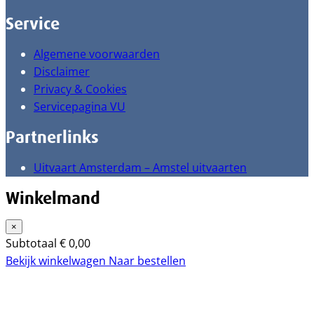
Service
Algemene voorwaarden
Disclaimer
Privacy & Cookies
Servicepagina VU
Partnerlinks
Uitvaart Amsterdam – Amstel uitvaarten
Winkelmand
×
Subtotaal
€
0,00
Bekijk winkelwagen
Naar bestellen