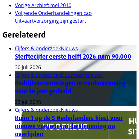
Vorige
Archief: mei 2010
Volgende
Onderhandelingen cao
Uitvaartverzorging zijn gestart
Gerelateerd
Cijfers & onderzoek
Nieuws
Sterftecijfer eerste helft 2026 ruim 90.000
30 juli 2026
Cijfers & onderzoek
Duurzaam
Nieuws
Bedrijfsinvesteringen in verduurzaming
voor 3e jaar gedaald
23 juli 2026
Cijfers & onderzoek
Nieuws
Ruim 1 op de 5 Nederlanders kiest voor
nieuwe vormen van bestemming na
overlijden