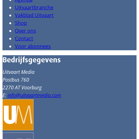
Uitvaartbranche
Vakblad Uitvaart
Shop
Over ons
Contact
Voor abonnees
Bedrijfsgegevens
Uitvaart Media
Postbus 760
2270 AT Voorburg
E:
info@uitvaartmedia.com