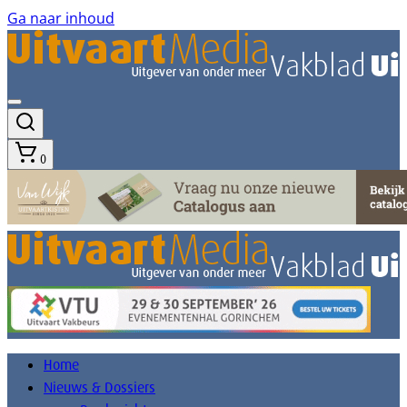
Ga naar inhoud
0
Home
Nieuws & Dossiers