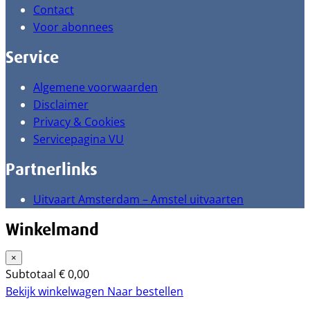
Contact
Voor abonnees
Service
Algemene voorwaarden
Disclaimer
Privacy & Cookies
Servicepagina VU
Partnerlinks
Uitvaart Amsterdam – Amstel uitvaarten
Winkelmand
×
Subtotaal
€
0,00
Bekijk winkelwagen
Naar bestellen