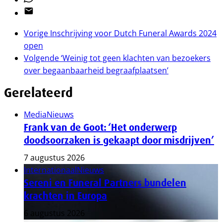
Email
Vorige
Inschrijving voor Dutch Funeral Awards 2024
open
Volgende
‘Weinig tot geen klachten van bezoekers
over begaanbaarheid begraafplaatsen’
Gerelateerd
Media
Nieuws
Frank van de Goot: ‘Het onderwerp
doodsoorzaken is gekaapt door misdrijven’
7 augustus 2026
Internationaal
Nieuws
Sereni en Funeral Partners bundelen
krachten in Europa
6 augustus 2026