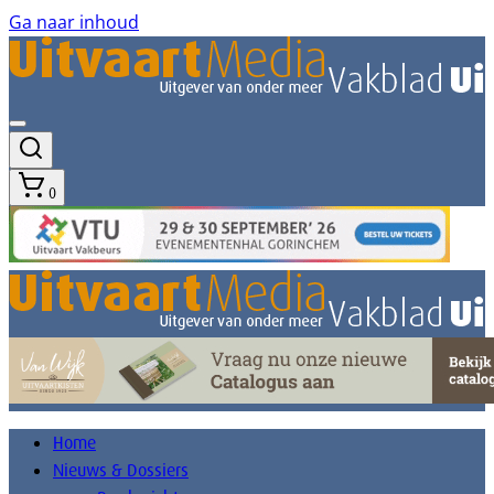
Ga naar inhoud
0
Home
Nieuws & Dossiers