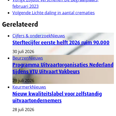
februari 2023
Volgende
Lichte daling in aantal crematies
Gerelateerd
Cijfers & onderzoek
Nieuws
Sterftecijfer eerste helft 2026 ruim 90.000
30 juli 2026
Beurzen
Nieuws
Programma Uitvaartorganisaties Nederland
tijdens VTU Uitvaart Vakbeurs
29 juli 2026
Keurmerk
Nieuws
Nieuw kwaliteitslabel voor zelfstandig
uitvaartondernemers
28 juli 2026