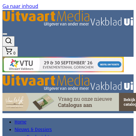
Ga naar inhoud
0
Home
Nieuws & Dossiers