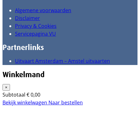
Algemene voorwaarden
Disclaimer
Privacy & Cookies
Servicepagina VU
Partnerlinks
Uitvaart Amsterdam – Amstel uitvaarten
Winkelmand
×
Subtotaal
€
0,00
Bekijk winkelwagen
Naar bestellen