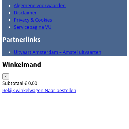
Algemene voorwaarden
Disclaimer
Privacy & Cookies
Servicepagina VU
Partnerlinks
Uitvaart Amsterdam – Amstel uitvaarten
Winkelmand
×
Subtotaal
€
0,00
Bekijk winkelwagen
Naar bestellen