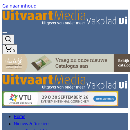
Ga naar inhoud
0
Home
Nieuws & Dossiers