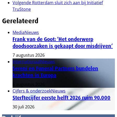
Volgende
Rotterdam sluit zich aan bij Initiatief
TruStone
Gerelateerd
Media
Nieuws
Frank van de Goot: ‘Het onderwerp
doodsoorzaken is gekaapt door misdrijven’
7 augustus 2026
Internationaal
Nieuws
Sereni en Funeral Partners bundelen
krachten in Europa
6 augustus 2026
Cijfers & onderzoek
Nieuws
Sterftecijfer eerste helft 2026 ruim 90.000
30 juli 2026