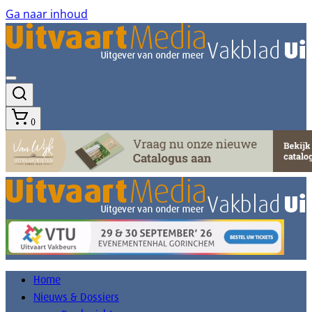
Ga naar inhoud
0
Home
Nieuws & Dossiers