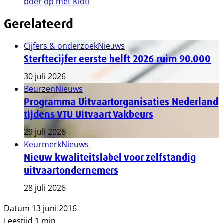
boer op met Kioti
Gerelateerd
Cijfers & onderzoek
Nieuws
Sterftecijfer eerste helft 2026 ruim 90.000
30 juli 2026
Beurzen
Nieuws
Programma Uitvaartorganisaties Nederland
tijdens VTU Uitvaart Vakbeurs
29 juli 2026
Keurmerk
Nieuws
Nieuw kwaliteitslabel voor zelfstandig
uitvaartondernemers
28 juli 2026
Datum
13 juni 2016
Leestijd
1 min