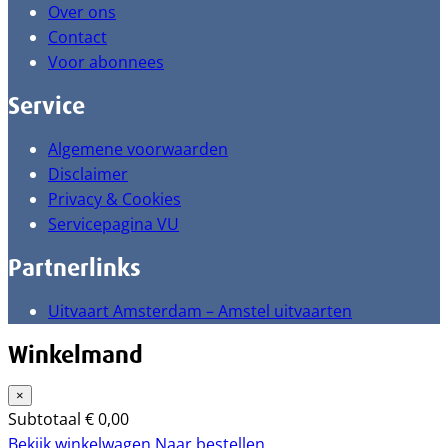
Over ons
Contact
Voor abonnees
Service
Algemene voorwaarden
Disclaimer
Privacy & Cookies
Servicepagina VU
Partnerlinks
Uitvaart Amsterdam – Amstel uitvaarten
Winkelmand
×
Subtotaal
€
0,00
Bekijk winkelwagen
Naar bestellen