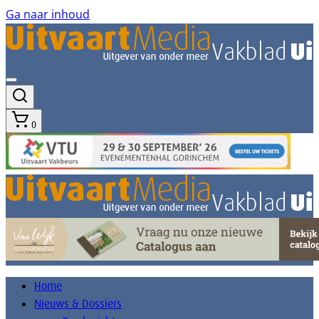
Ga naar inhoud
0
Home
Nieuws & Dossiers