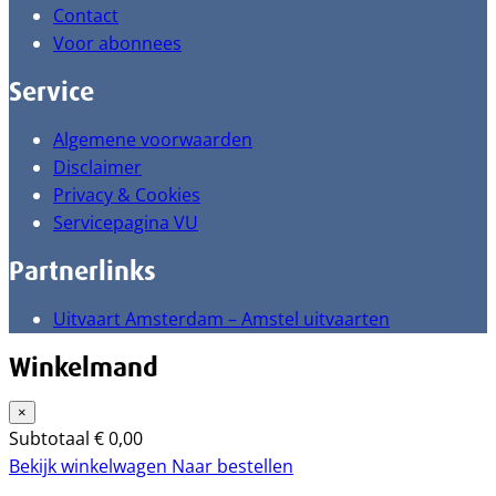
Contact
Voor abonnees
Service
Algemene voorwaarden
Disclaimer
Privacy & Cookies
Servicepagina VU
Partnerlinks
Uitvaart Amsterdam – Amstel uitvaarten
Winkelmand
×
Subtotaal
€
0,00
Bekijk winkelwagen
Naar bestellen