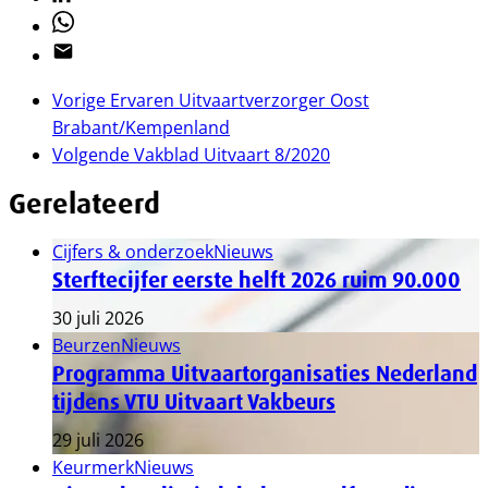
Whatsapp
Email
Vorige
Ervaren Uitvaartverzorger Oost
Brabant/Kempenland
Volgende
Vakblad Uitvaart 8/2020
Gerelateerd
Cijfers & onderzoek
Nieuws
Sterftecijfer eerste helft 2026 ruim 90.000
30 juli 2026
Beurzen
Nieuws
Programma Uitvaartorganisaties Nederland
tijdens VTU Uitvaart Vakbeurs
29 juli 2026
Keurmerk
Nieuws