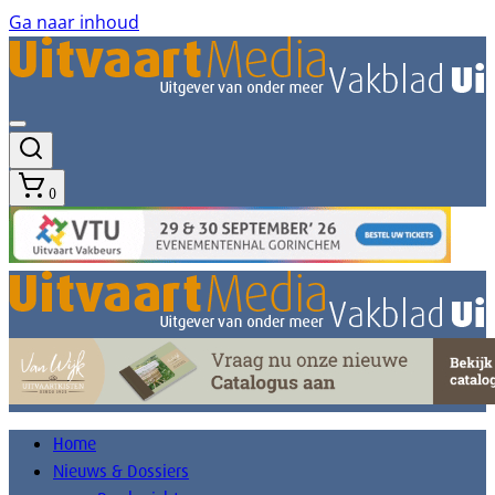
Ga naar inhoud
0
Home
Nieuws & Dossiers