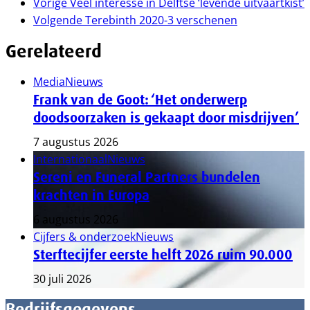
Vorige
Veel interesse in Delftse ‘levende uitvaartkist’
Volgende
Terebinth 2020-3 verschenen
Gerelateerd
Media
Nieuws
Frank van de Goot: ‘Het onderwerp
doodsoorzaken is gekaapt door misdrijven’
7 augustus 2026
Internationaal
Nieuws
Sereni en Funeral Partners bundelen
krachten in Europa
6 augustus 2026
Cijfers & onderzoek
Nieuws
Sterftecijfer eerste helft 2026 ruim 90.000
30 juli 2026
Bedrijfsgegevens