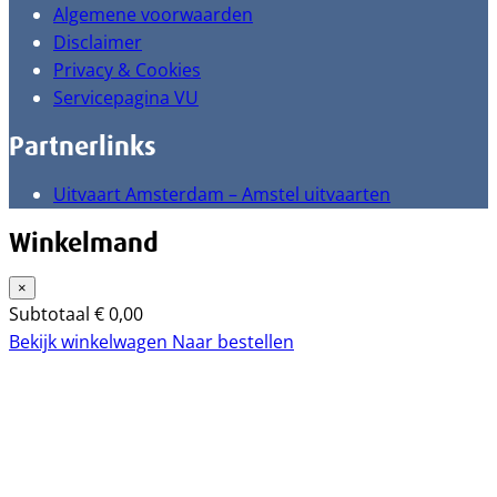
Algemene voorwaarden
Disclaimer
Privacy & Cookies
Servicepagina VU
Partnerlinks
Uitvaart Amsterdam – Amstel uitvaarten
Winkelmand
×
Subtotaal
€
0,00
Bekijk winkelwagen
Naar bestellen