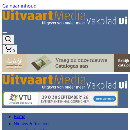
Ga naar inhoud
0
Home
Nieuws & Dossiers