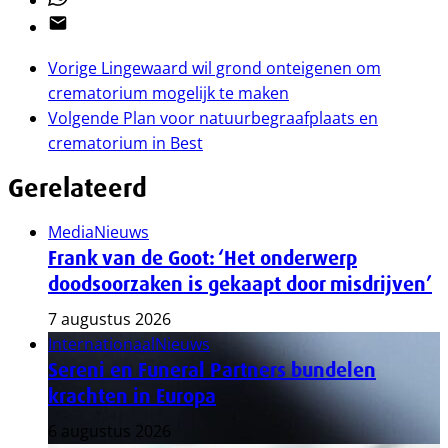
Email
Vorige
Lingewaard wil grond onteigenen om
crematorium mogelijk te maken
Volgende
Plan voor natuurbegraafplaats en
crematorium in Best
Gerelateerd
Media
Nieuws
Frank van de Goot: ‘Het onderwerp
doodsoorzaken is gekaapt door misdrijven’
7 augustus 2026
Internationaal
Nieuws
Sereni en Funeral Partners bundelen
krachten in Europa
6 augustus 2026