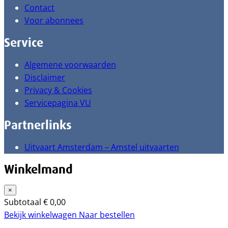
Contact
Voor abonnees
Service
Algemene voorwaarden
Disclaimer
Privacy & Cookies
Servicepagina VU
Partnerlinks
Uitvaart Amsterdam – Amstel uitvaarten
Winkelmand
×
Subtotaal
€
0,00
Bekijk winkelwagen
Naar bestellen