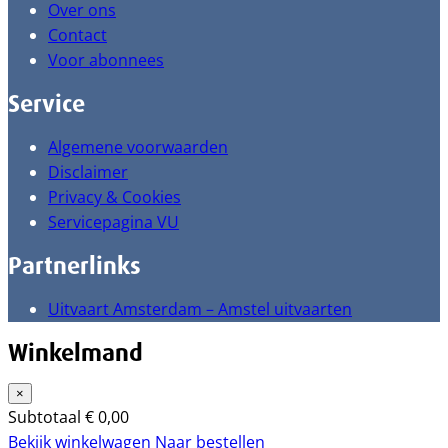
Over ons
Contact
Voor abonnees
Service
Algemene voorwaarden
Disclaimer
Privacy & Cookies
Servicepagina VU
Partnerlinks
Uitvaart Amsterdam – Amstel uitvaarten
Winkelmand
×
Subtotaal
€
0,00
Bekijk winkelwagen
Naar bestellen