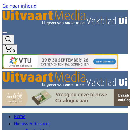
Ga naar inhoud
0
Home
Nieuws & Dossiers