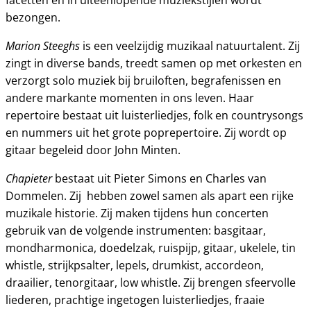
facetten en in uiteenlopende muziekstijlen wordt
bezongen.
Marion Steeghs
is een veelzijdig muzikaal natuurtalent. Zij
zingt in diverse bands, treedt samen op met orkesten en
verzorgt solo muziek bij bruiloften, begrafenissen en
andere markante momenten in ons leven. Haar
repertoire bestaat uit luisterliedjes, folk en countrysongs
en nummers uit het grote poprepertoire. Zij wordt op
gitaar begeleid door John Minten.
Chapieter
bestaat uit Pieter Simons en Charles van
Dommelen. Zij hebben zowel samen als apart een rijke
muzikale historie. Zij maken tijdens hun concerten
gebruik van de volgende instrumenten: basgitaar,
mondharmonica, doedelzak, ruispijp, gitaar, ukelele, tin
whistle, strijkpsalter, lepels, drumkist, accordeon,
draailier, tenorgitaar, low whistle. Zij brengen sfeervolle
liederen, prachtige ingetogen luisterliedjes, fraaie