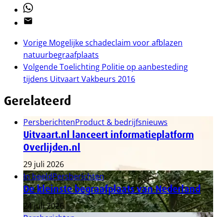
Whatsapp
Email
Vorige
Mogelijke schadeclaim voor afblazen
natuurbegraafplaats
Volgende
Toelichting Politie op aanbesteding
tijdens Uitvaart Vakbeurs 2016
Gerelateerd
Persberichten
Product & bedrijfsnieuws
Uitvaart.nl lanceert informatieplatform
Overlijden.nl
29 juli 2026
In beeld
Persberichten
De kleinste begraafplaats van Nederland
24 juli 2026