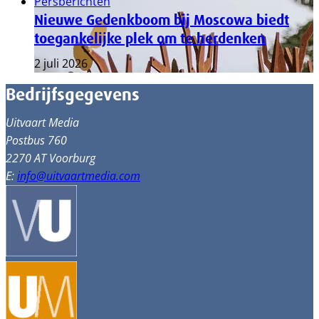
Persberichten
Nieuwe Gedenkboom bij Moscowa biedt
toegankelijke plek om te herdenken
2 juli 2026
Bedrijfsgegevens
Uitvaart Media
Postbus 760
2270 AT Voorburg
E:
info@uitvaartmedia.com