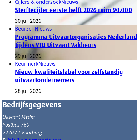
Cijfers & onderzoek
Nieuws
Sterftecijfer eerste helft 2026 ruim 90.000
30 juli 2026
Beurzen
Nieuws
Programma Uitvaartorganisaties Nederland
tijdens VTU Uitvaart Vakbeurs
29 juli 2026
Keurmerk
Nieuws
Nieuw kwaliteitslabel voor zelfstandig
uitvaartondernemers
28 juli 2026
Bedrijfsgegevens
Uitvaart Media
Postbus 760
2270 AT Voorburg