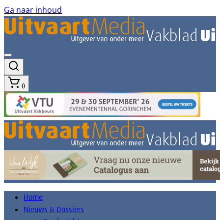
Ga naar inhoud
0
Home
Nieuws & Dossiers