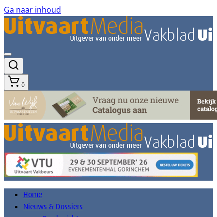
Ga naar inhoud
0
Home
Nieuws & Dossiers