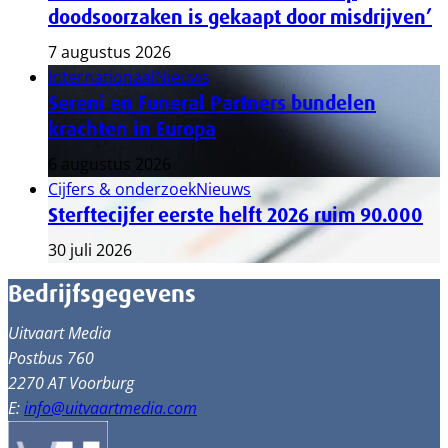
doodsoorzaken is gekaapt door misdrijven’
7 augustus 2026
Internationaal
Nieuws
Sereni en Funeral Partners bundelen
krachten in Europa
6 augustus 2026
Cijfers & onderzoek
Nieuws
Sterftecijfer eerste helft 2026 ruim 90.000
30 juli 2026
Bedrijfsgegevens
Uitvaart Media
Postbus 760
2270 AT Voorburg
E:
info@uitvaartmedia.com