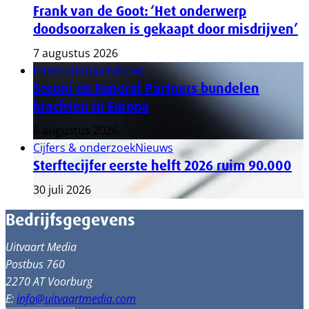
Frank van de Goot: ‘Het onderwerp
doodsoorzaken is gekaapt door misdrijven’
7 augustus 2026
Internationaal
Nieuws
Sereni en Funeral Partners bundelen
krachten in Europa
6 augustus 2026
Cijfers & onderzoek
Nieuws
Sterftecijfer eerste helft 2026 ruim 90.000
30 juli 2026
Bedrijfsgegevens
Uitvaart Media
Postbus 760
2270 AT Voorburg
E:
info@uitvaartmedia.com