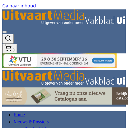
Ga naar inhoud
0
Home
Nieuws & Dossiers