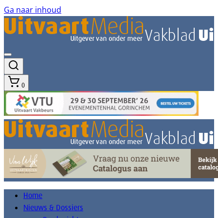
Ga naar inhoud
0
Home
Nieuws & Dossiers