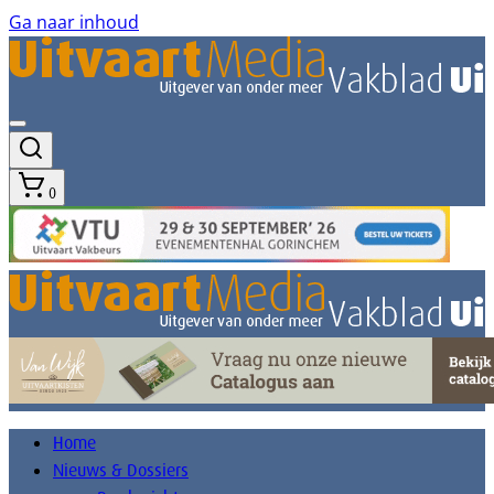
Ga naar inhoud
0
Home
Nieuws & Dossiers