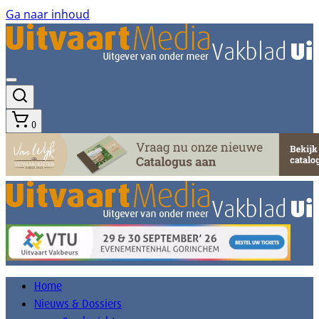
Ga naar inhoud
0
Home
Nieuws & Dossiers