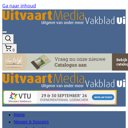
Ga naar inhoud
0
Home
Nieuws & Dossiers