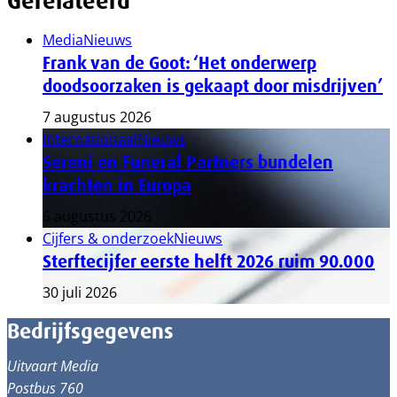
Gerelateerd
Media
Nieuws
Frank van de Goot: ‘Het onderwerp
doodsoorzaken is gekaapt door misdrijven’
7 augustus 2026
Internationaal
Nieuws
Sereni en Funeral Partners bundelen
krachten in Europa
6 augustus 2026
Cijfers & onderzoek
Nieuws
Sterftecijfer eerste helft 2026 ruim 90.000
30 juli 2026
Bedrijfsgegevens
Uitvaart Media
Postbus 760