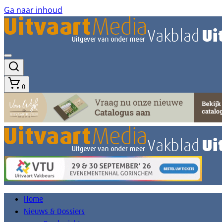
Ga naar inhoud
0
Home
Nieuws & Dossiers