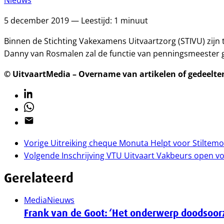
Nieuws
5 december 2019 — Leestijd: 1 minuut
Binnen de Stichting Vakexamens Uitvaartzorg (STIVU) zijn
Danny van Rosmalen zal de functie van penningsmeester gaa
© UitvaartMedia – Overname van artikelen of gedeelten 
Linkedin
Whatsapp
Email
Vorige
Uitreiking cheque Monuta Helpt voor Stilte
Volgende
Inschrijving VTU Uitvaart Vakbeurs open v
Gerelateerd
Media
Nieuws
Frank van de Goot: ‘Het onderwerp doodsoor