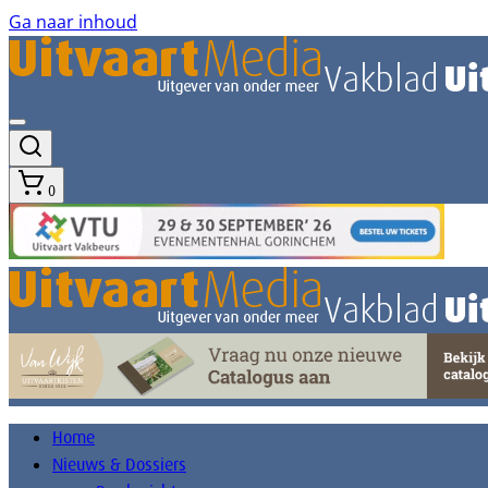
Ga naar inhoud
0
Home
Nieuws & Dossiers