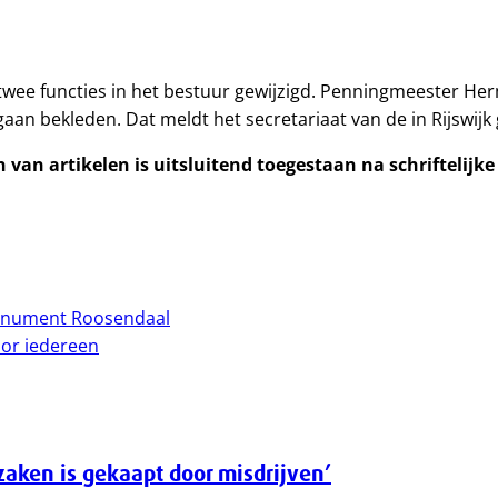
 twee functies in het bestuur gewijzigd. Penningmeester H
n bekleden. Dat meldt het secretariaat van de in Rijswijk g
van artikelen is uitsluitend toegestaan na schriftelijk
monument Roosendaal
oor iedereen
zaken is gekaapt door misdrijven’