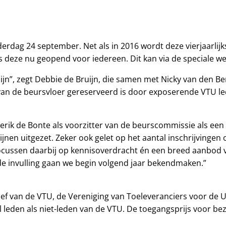
derdag 24 september. Net als in 2016 wordt deze vierjaarl
is deze nu geopend voor iedereen. Dit kan via de speciale w
e zijn”, zegt Debbie de Bruijn, die samen met Nicky van den
ft van de beursvloer gereserveerd is door exposerende VTU le
erik de Bonte als voorzitter van de beurscommissie als een
lijnen uitgezet. Zeker ook gelet op het aantal inschrijving
 focussen daarbij op kennisoverdracht én een breed aanbod 
de invulling gaan we begin volgend jaar bekendmaken.”
f van de VTU, de Vereniging van Toeleveranciers voor de Uit
leden als niet-leden van de VTU. De toegangsprijs voor bezo