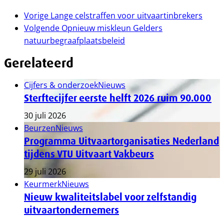
Vorige
Lange celstraffen voor uitvaartinbrekers
Volgende
Opnieuw miskleun Gelders
natuurbegraafplaatsbeleid
Gerelateerd
Cijfers & onderzoek
Nieuws
Sterftecijfer eerste helft 2026 ruim 90.000
30 juli 2026
Beurzen
Nieuws
Programma Uitvaartorganisaties Nederland
tijdens VTU Uitvaart Vakbeurs
29 juli 2026
Keurmerk
Nieuws
Nieuw kwaliteitslabel voor zelfstandig
uitvaartondernemers