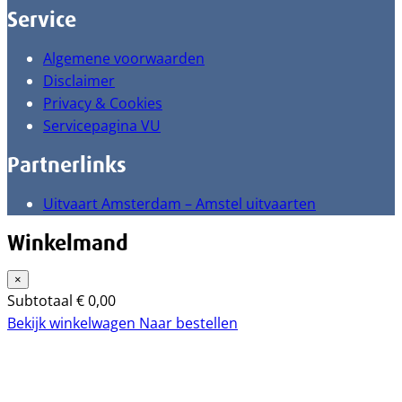
Service
Algemene voorwaarden
Disclaimer
Privacy & Cookies
Servicepagina VU
Partnerlinks
Uitvaart Amsterdam – Amstel uitvaarten
Winkelmand
×
Subtotaal
€
0,00
Bekijk winkelwagen
Naar bestellen