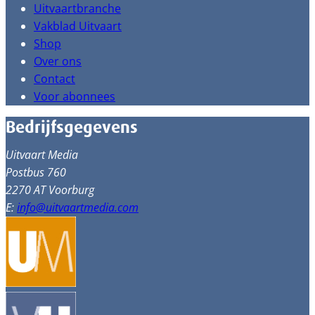
Uitvaartbranche
Vakblad Uitvaart
Shop
Over ons
Contact
Voor abonnees
Bedrijfsgegevens
Uitvaart Media
Postbus 760
2270 AT Voorburg
E:
info@uitvaartmedia.com