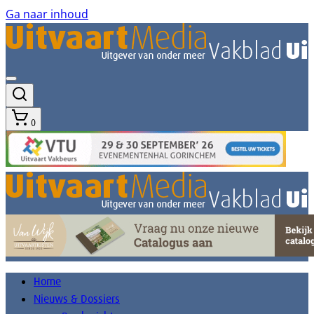
Ga naar inhoud
0
Home
Nieuws & Dossiers