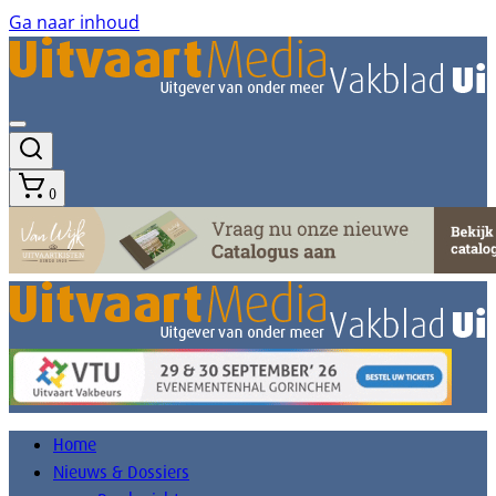
Ga naar inhoud
0
Home
Nieuws & Dossiers