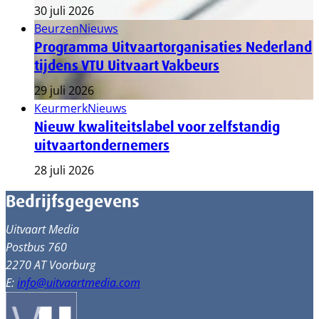
30 juli 2026
Beurzen
Nieuws
Programma Uitvaartorganisaties Nederland
tijdens VTU Uitvaart Vakbeurs
29 juli 2026
Keurmerk
Nieuws
Nieuw kwaliteitslabel voor zelfstandig
uitvaartondernemers
28 juli 2026
Bedrijfsgegevens
Uitvaart Media
Postbus 760
2270 AT Voorburg
E:
info@uitvaartmedia.com