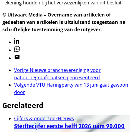
rekening houden bij het verwezenlijken van dit besluit”.
© Uitvaart Media – Overname van artikelen of
gedeelten van artikelen is uitsluitend toegestaan na
schriftelijke toestemming van de uitgever.
Linkedin
Whatsapp
Email
Vorige
Nieuwe branchevereniging voor
natuurbegraafplaatsen gepresenteerd
Volgende
VTU Haringparty van 13 juni gaat gewoon
door
Gerelateerd
Cijfers & onderzoek
Nieuws
Sterftecijfer eerste helft 2026 ruim 90.000