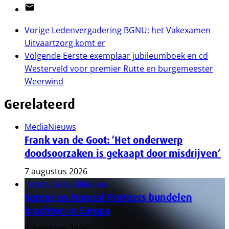
Email
Vorige
Ledenvergadering BGNU: het Vakexamen
Uitvaartzorg komt er
Volgende
Eerste exemplaar jubileumboek en cd
Westerveld voor premier Rutte en burgemeester
Weerwind
Gerelateerd
Media
Nieuws
Frank van de Goot: ‘Het onderwerp
doodsoorzaken is gekaapt door misdrijven’
7 augustus 2026
Internationaal
Nieuws
Sereni en Funeral Partners bundelen
krachten in Europa
6 augustus 2026