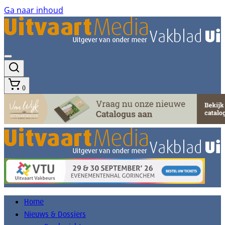
Ga naar inhoud
0
Home
Nieuws & Dossiers