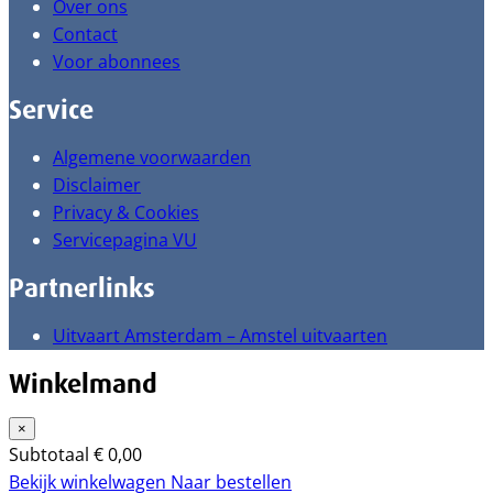
Over ons
Contact
Voor abonnees
Service
Algemene voorwaarden
Disclaimer
Privacy & Cookies
Servicepagina VU
Partnerlinks
Uitvaart Amsterdam – Amstel uitvaarten
Winkelmand
×
Subtotaal
€
0,00
Bekijk winkelwagen
Naar bestellen